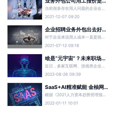
业务外包公司用工报价是多少？
当前很多存在用人问题的企业会采取业务外包的形式，这样能有效缓解用人难题，还可以帮企业节省不少的人力物力，当然找业务外包公司合作就会产生相应费用，这也是很多企业们比较关心的事。
2021-12-07 09:20
企业招聘业务外包出去好吗？
对于企业来说用人成本一直是很难解决的问题，如果单独找人来做招聘业务可以说是费时费力，因此大多数企业会直接找第三方人力资源公司合作，这就是我们所说的招聘业务外包服务，这样就会有企业担心靠不靠谱，下面让金
2021-07-12 09:18
啥是“元宇宙”？未来职场新的智能招聘趋势？
近日，多家互联网、游戏类企业透露，计划在近期扩大元宇宙人才招聘规模。薪资方面，业内人士称，普遍应届生的年薪能达到40万-50万元左右，10年经验的资深工程师年薪约为100万-200万元。在大厂屡屡
2022-08-26 09:39
SaaS+AI精准赋能 金柚网助力企业全面提高招聘效率
根据《2021人力资本趋势管理报告》显示，以大数据为核心要素的数字力量正在成为企业人力资源管理的底层支撑，且各种新形态产品层出不穷
2022-01-11 10:01