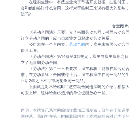
在现实生活中，有些企业为了节省开支就招一些临时工，
会和他们签订什么合同，这样对于临时工来说有很大的影响
法吗?
文章图片
《劳动合同法》只要订立了书面劳动合同，书面劳动合同
订立劳动合同的，应当自就业之日起建立劳动关系。
公司未在一个月内签订
劳动合同
的，雇主未按照劳动合
倍月工资。
《劳动合同法》第14条第3款规定，雇主自雇主雇用之日
立了无限期劳动合同。
《劳动法》第二十三条要求，雇主和职工能够在其劳动合同
求，在劳动者终止合同或停止后，雇主和雇主在同一商品的
止后2年之上不可市场竞争同一商品。
上面就是对不给临时工签劳动合同违法吗的介绍，相信大
司去上班，这样给自己选择的单位也能放心一些。
声明：本站资讯系本网编辑转载加工后发布，目的在于传递更
网联系，我们将在第一时间删除内容！本网站拥有对此声明