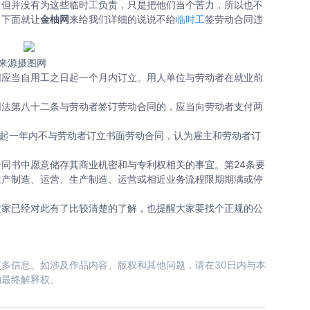
但并没有为这些临时工负责，只是把他们当个苦力，所以也不
，下面就让
金柚网
来给我们详细的说说不给
临时工
签劳动合同违
来源摄图网
应当自用工之日起一个月内订立。用人单位与劳动者在就业前
同法第八十二条与劳动者签订劳动合同的，应当向劳动者支付两
起一年内不与劳动者订立书面劳动合同，认为雇主和劳动者订
书中愿意储存其商业机密和与专利权相关的事宜。第24条要
生产制造、运营、生产制造、运营或相近业务流程限期期满或停
家已经对此有了比较清楚的了解，也提醒大家要找个正规的公
多信息。如涉及作品内容、版权和其他问题，请在30日内与本
的最终解释权。