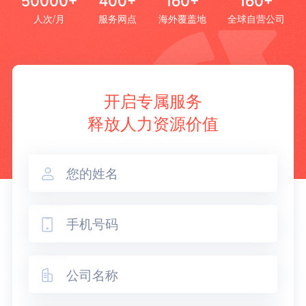
50000+
400+
160+
160+
人次/月
服务网点
海外覆盖地
全球自营公司
开启专属服务
释放人力资源价值


