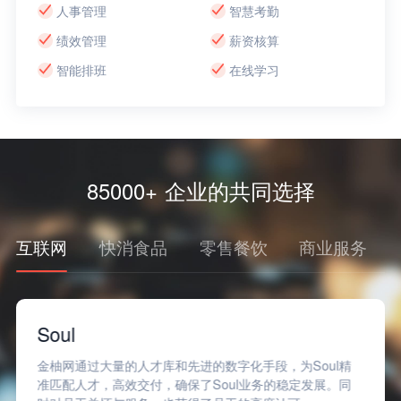
人事管理
智慧考勤
绩效管理
薪资核算
智能排班
在线学习
85000+ 企业的共同选择
互联网
快消食品
零售餐饮
商业服务
Soul
金柚网通过大量的人才库和先进的数字化手段，为Soul精
准匹配人才，高效交付，确保了Soul业务的稳定发展。同