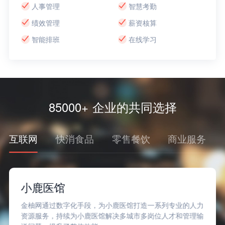
人事管理
智慧考勤
绩效管理
薪资核算
智能排班
在线学习
85000+ 企业的共同选择
互联网
快消食品
零售餐饮
商业服务
小鹿医馆
金柚网通过数字化手段，为小鹿医馆打造一系列专业的人力
资源服务，持续为小鹿医馆解决多城市多岗位人才和管理输