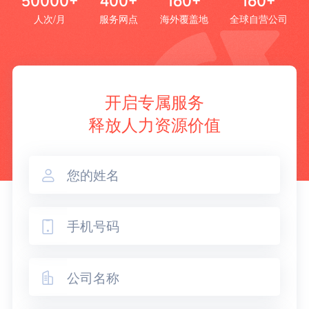
50000+
400+
160+
160+
人次/月
服务网点
海外覆盖地
全球自营公司
开启专属服务
释放人力资源价值


