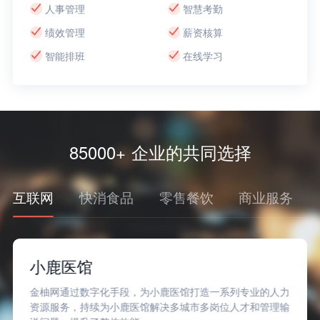
人事管理
智慧考勤
绩效管理
薪资核算
智能排班
在线学习
85000+ 企业的共同选择
互联网
快消食品
零售餐饮
商业服务
小鹿医馆
金柚网通过数字化手段，为小鹿医馆打造一系列专业的人力
资源服务，持续为小鹿医馆解决多城市多岗位人才和管理输