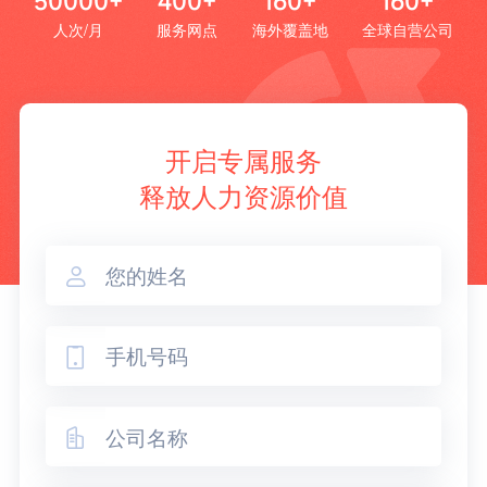
50000+
400+
160+
160+
人次/月
服务网点
海外覆盖地
全球自营公司
开启专属服务
释放人力资源价值


