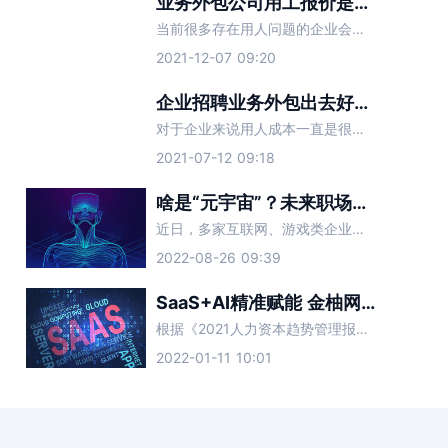
业务外包公司用工报价是多少？
当前很多存在用人问题的企业会采取业务外包的形式，这样能有效缓解用人难题，还可以帮企业节省不少的人力物力，当然找业务外包公司合作就会产生相应费用，这也是很多企业们比较关心的事。
2021-12-07 09:20
企业招聘业务外包出去好吗？
对于企业来说用人成本一直是很难解决的问题，如果单独找人来做招聘业务可以说是费时费力，因此大多数企业会直接找第三方人力资源公司合作，这就是我们所说的招聘业务外包服务，这样就会有企业担心靠不靠谱，下面让金
2021-07-12 09:18
啥是“元宇宙”？未来职场新的智能招聘趋势？
近日，多家互联网、游戏类企业透露，计划在近期扩大元宇宙人才招聘规模。薪资方面，业内人士称，普遍应届生的年薪能达到40万-50万元左右，10年经验的资深工程师年薪约为100万-200万元。在大厂屡屡
2022-08-26 09:39
SaaS+AI精准赋能 金柚网助力企业全面提高招聘效率
根据《2021人力资本趋势管理报告》显示，以大数据为核心要素的数字力量正在成为企业人力资源管理的底层支撑，且各种新形态产品层出不穷
2022-01-11 10:01