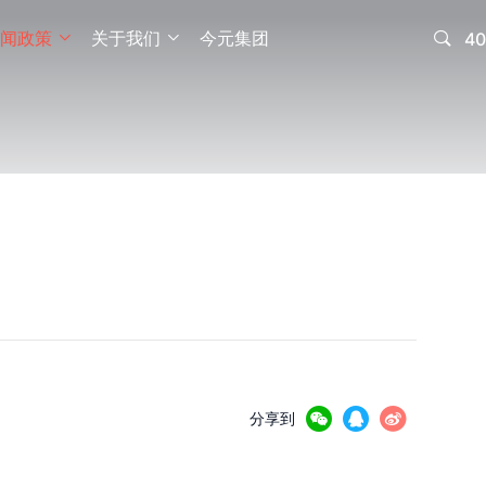
闻政策
关于我们
今元集团

40





分享到