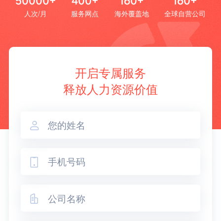
50000+
400+
160+
160+
人次/月
服务网点
海外覆盖地
全球自营公司
开启专属服务
释放人力资源价值


