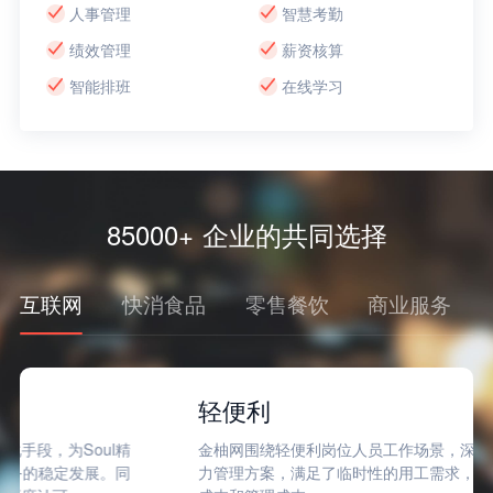
人事管理
智慧考勤
绩效管理
薪资核算
智能排班
在线学习
85000+ 企业的共同选择
互联网
快消食品
零售餐饮
商业服务
轻便利
金柚网围绕轻便利岗位人员工作场景，深度定制个性化劳动
力管理方案，满足了临时性的用工需求，有效帮助降低用工