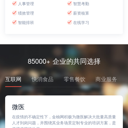
人事管理
智慧考勤
绩效管理
薪资核算
智能排班
在线学习
85000+ 企业的共同选择
互联网
快消食品
零售餐饮
商业服务
微医
在疫情的不确定性下，金柚网积极为微医解决大批量高质量
人才到岗问题，并围绕其业务场景定制专业的培训方案，是