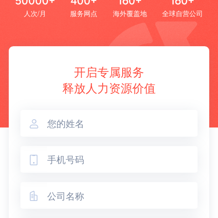
50000+
400+
160+
160+
人次/月
服务网点
海外覆盖地
全球自营公司
开启专属服务
释放人力资源价值


