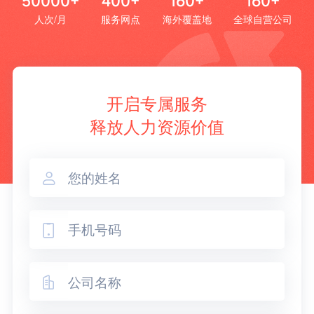
50000+
400+
160+
160+
人次/月
服务网点
海外覆盖地
全球自营公司
开启专属服务
释放人力资源价值


