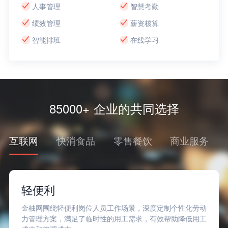
人事管理
智慧考勤
绩效管理
薪资核算
智能排班
在线学习
85000+ 企业的共同选择
互联网
快消食品
零售餐饮
商业服务
轻便利
金柚网围绕轻便利岗位人员工作场景，深度定制个性化劳动
力管理方案，满足了临时性的用工需求，有效帮助降低用工