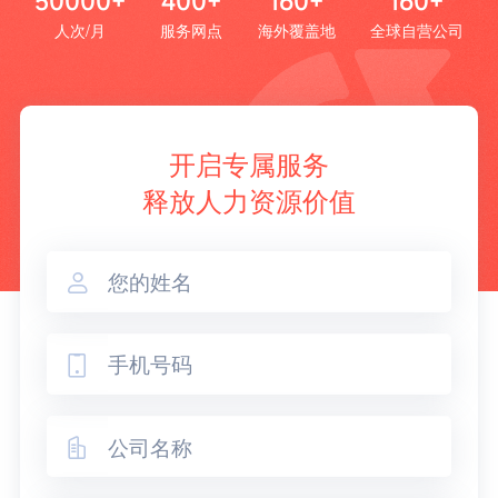
50000+
400+
160+
160+
人次/月
服务网点
海外覆盖地
全球自营公司
开启专属服务
释放人力资源价值


