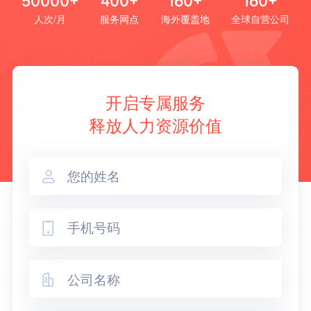
50000+
400+
160+
160+
人次/月
服务网点
海外覆盖地
全球自营公司
开启专属服务
释放人力资源价值


