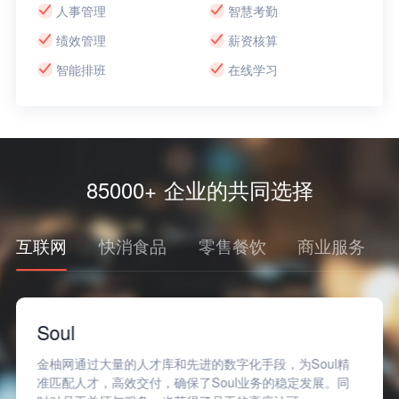
人事管理
智慧考勤
绩效管理
薪资核算
智能排班
在线学习
85000+ 企业的共同选择
互联网
快消食品
零售餐饮
商业服务
Soul
金柚网通过大量的人才库和先进的数字化手段，为Soul精
准匹配人才，高效交付，确保了Soul业务的稳定发展。同