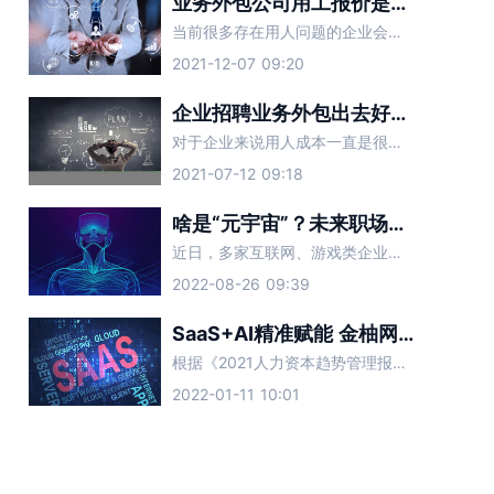
业务外包公司用工报价是多少？
当前很多存在用人问题的企业会采取业务外包的形式，这样能有效缓解用人难题，还可以帮企业节省不少的人力物力，当然找业务外包公司合作就会产生相应费用，这也是很多企业们比较关心的事。
2021-12-07 09:20
企业招聘业务外包出去好吗？
对于企业来说用人成本一直是很难解决的问题，如果单独找人来做招聘业务可以说是费时费力，因此大多数企业会直接找第三方人力资源公司合作，这就是我们所说的招聘业务外包服务，这样就会有企业担心靠不靠谱，下面让金
2021-07-12 09:18
啥是“元宇宙”？未来职场新的智能招聘趋势？
近日，多家互联网、游戏类企业透露，计划在近期扩大元宇宙人才招聘规模。薪资方面，业内人士称，普遍应届生的年薪能达到40万-50万元左右，10年经验的资深工程师年薪约为100万-200万元。在大厂屡屡
2022-08-26 09:39
SaaS+AI精准赋能 金柚网助力企业全面提高招聘效率
根据《2021人力资本趋势管理报告》显示，以大数据为核心要素的数字力量正在成为企业人力资源管理的底层支撑，且各种新形态产品层出不穷
2022-01-11 10:01