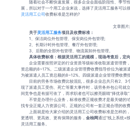
随着社会不断快速发展，很多企业会面临阶段性、季节性
展，所以对于一个用工企业来说，选择了灵活用工服务可以
灵活用工公司
收费标准是怎样的?
文章图片
关于
灵活用工服务
项目及收费标准：
1、保洁岗位外包管理、保安岗位外包管理;
2、长期计时外包管理、餐厅外包管理;
3、后勤的全部外包管理、物流装卸外包管理。
具体收费标准：根据灵活用工的规模，现场考查后，定
企业需要按照评定的行业资质等级标准收取派遣管理费，
资总额的8~17%。二级派遣企业管理费收费指导价位为被派
为被派遣人员工资总额的8~12%。四级派遣企业管理费收费指
目前的劳务市场收费比较混乱，很多企业总共只有2、3个
现了派遣员工受伤、死亡等重大事件时，该劳务外包公司就
间竞争也是有据可依了，而求职者也可以擦亮眼睛“择优录取”
不管是办理什么业务，标准收费正规收费才是最关键的!在
找专业正规人力资源公司。正规的公司有一套正规合理的收费
上面就是给大家介绍的灵活用工公司收费标准是怎样的，
更透明、更高效、更有保障的服务，
金柚网
通过“线上系统+
灵活用工服务。