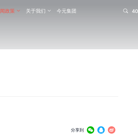
闻政策
关于我们
今元集团

40





分享到