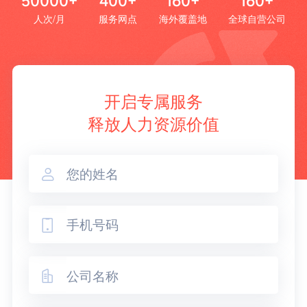
50000+
400+
160+
160+
人次/月
服务网点
海外覆盖地
全球自营公司
开启专属服务
释放人力资源价值


