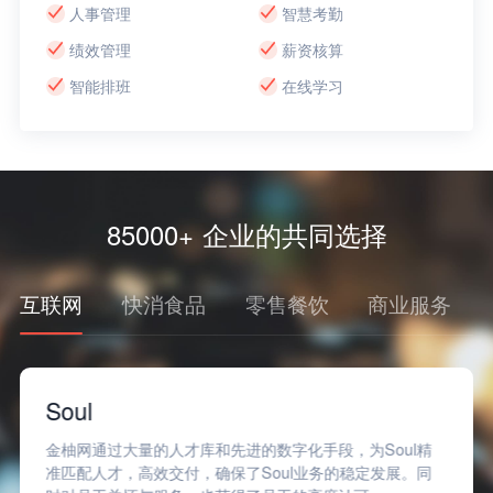
人事管理
智慧考勤
绩效管理
薪资核算
智能排班
在线学习
85000+ 企业的共同选择
互联网
快消食品
零售餐饮
商业服务
Soul
金柚网通过大量的人才库和先进的数字化手段，为Soul精
准匹配人才，高效交付，确保了Soul业务的稳定发展。同