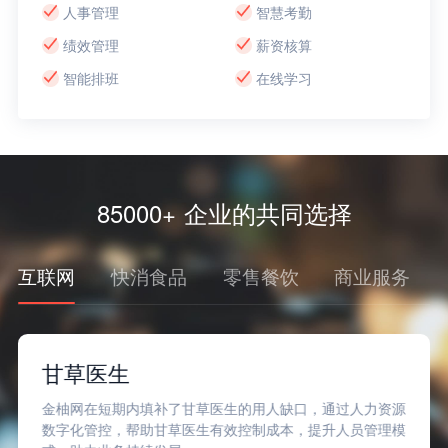
人事管理
智慧考勤
绩效管理
薪资核算
智能排班
在线学习
85000+ 企业的共同选择
互联网
快消食品
零售餐饮
商业服务
甘草医生
金柚网在短期内填补了甘草医生的用人缺口，通过人力资源
数字化管控，帮助甘草医生有效控制成本，提升人员管理模