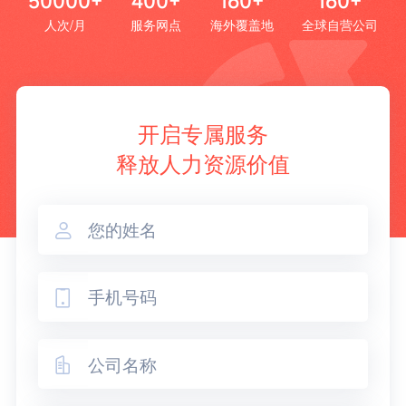
50000+
400+
160+
160+
人次/月
服务网点
海外覆盖地
全球自营公司
开启专属服务
释放人力资源价值


