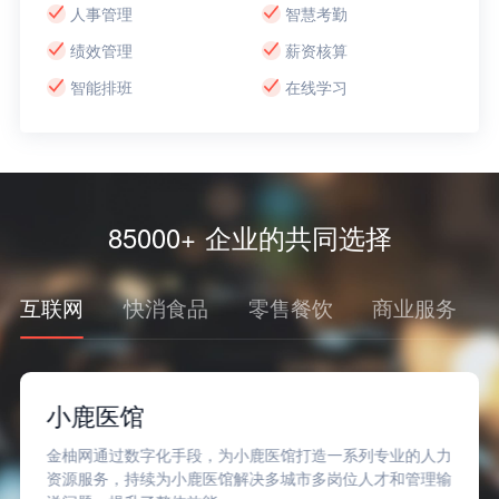
人事管理
智慧考勤
绩效管理
薪资核算
智能排班
在线学习
85000+ 企业的共同选择
互联网
快消食品
零售餐饮
商业服务
小鹿医馆
金柚网通过数字化手段，为小鹿医馆打造一系列专业的人力
资源服务，持续为小鹿医馆解决多城市多岗位人才和管理输