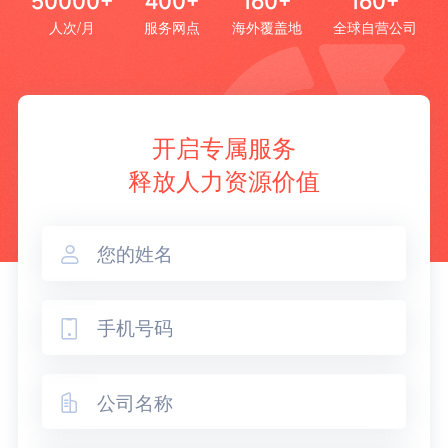
50000+
400+
160+
160+
人次/月
服务网点
海外覆盖地
全球自营公司
开启专属服务
释放人力资源价值


