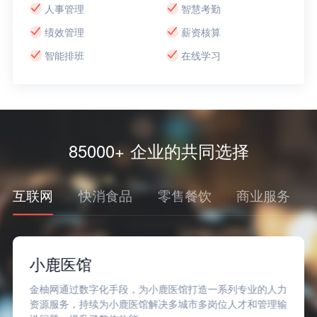
人事管理
智慧考勤
绩效管理
薪资核算
智能排班
在线学习
85000+ 企业的共同选择
互联网
快消食品
零售餐饮
商业服务
小鹿医馆
金柚网通过数字化手段，为小鹿医馆打造一系列专业的人力
资源服务，持续为小鹿医馆解决多城市多岗位人才和管理输