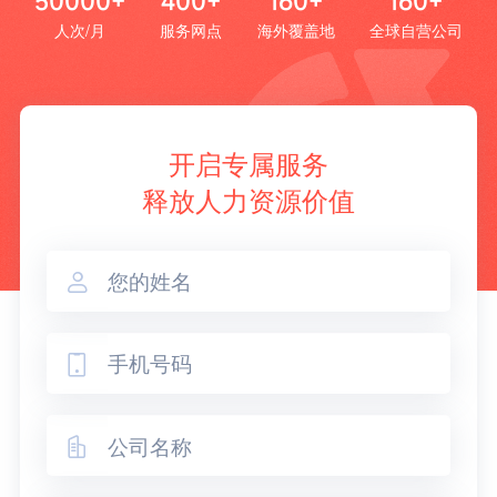
50000+
400+
160+
160+
人次/月
服务网点
海外覆盖地
全球自营公司
开启专属服务
释放人力资源价值


