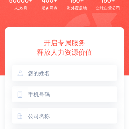
50000+
400+
160+
160+
人次/月
服务网点
海外覆盖地
全球自营公司
开启专属服务
释放人力资源价值


