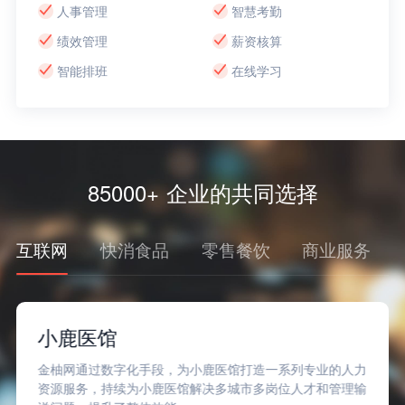
人事管理
智慧考勤
绩效管理
薪资核算
智能排班
在线学习
85000+ 企业的共同选择
互联网
快消食品
零售餐饮
商业服务
小鹿医馆
金柚网通过数字化手段，为小鹿医馆打造一系列专业的人力
资源服务，持续为小鹿医馆解决多城市多岗位人才和管理输