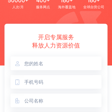
50000+
400+
160+
160+
人次/月
服务网点
海外覆盖地
全球自营公司
开启专属服务
释放人力资源价值


