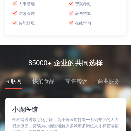
人事管理
智慧考勤
绩效管理
薪资核算
智能排班
在线学习
85000+ 企业的共同选择
互联网
快消食品
零售餐饮
商业服务
小鹿医馆
金柚网通过数字化手段，为小鹿医馆打造一系列专业的人力
资源服务，持续为小鹿医馆解决多城市多岗位人才和管理输