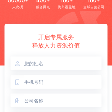
50000+
400+
160+
160+
人次/月
服务网点
海外覆盖地
全球自营公司
开启专属服务
释放人力资源价值


