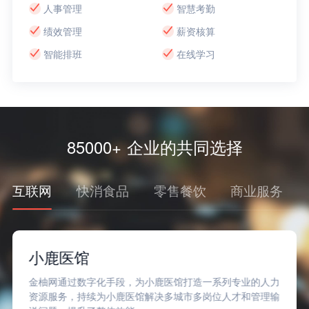
人事管理
智慧考勤
绩效管理
薪资核算
智能排班
在线学习
85000+ 企业的共同选择
互联网
快消食品
零售餐饮
商业服务
小鹿医馆
金柚网通过数字化手段，为小鹿医馆打造一系列专业的人力
资源服务，持续为小鹿医馆解决多城市多岗位人才和管理输