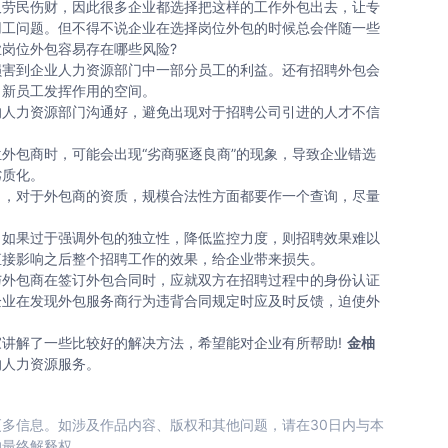
劳民伤财，因此很多企业都选择把这样的工作外包出去，让专
用工问题。但不得不说企业在选择岗位外包的时候总会伴随一些
岗位外包容易存在哪些风险?
害到企业人力资源部门中一部分员工的利益。还有招聘外包会
了新员工发挥作用的空间。
人力资源部门沟通好，避免出现对于招聘公司引进的人才不信
包商时，可能会出现“劣商驱逐良商”的现象，导致企业错选
劣质化。
，对于外包商的资质，规模合法性方面都要作一个查询，尽量
如果过于强调外包的独立性，降低监控力度，则招聘效果难以
直接影响之后整个招聘工作的效果，给企业带来损失。
外包商在签订外包合同时，应就双方在招聘过程中的身份认证
企业在发现外包服务商行为违背合同规定时应及时反馈，迫使外
解了一些比较好的解决方法，希望能对企业有所帮助!
金柚
的人力资源服务。
多信息。如涉及作品内容、版权和其他问题，请在30日内与本
的最终解释权。