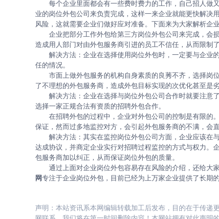
每个企业里面都会有一些费时费力的工作，自己招人做又
业的岗位外包公司来负责完成，这样一来企业就能更快解决
风险，这就需要企业们做好应对准备。下面来为大家解析企业
企业把部分工作外包给第三方岗位外包公司来完成，会损
造成用人部门对由外包服务商引进的员工不信任，从而限制
解决方法：企业在选择使用岗位外包时，一定要与企业的
任的情况。
市面上做外包服务的机构自身素质的良莠不齐，选择岗位外
了不理想的外包服务商，造成外包目标实现的次优化甚至是
解决方法：企业在选择与岗位外包公司合作时就要注意了
选择一家正规合法有资质的招聘外包合作。
在招聘外包的过程中，企业对外包公司的控制是有限的。
保证，然而过多地监控对方，会引起外包服务商的不满，会
解决方法：其实在监控岗位外包公司方面，企业应该在与
达成协议，并商定企业实行对招聘过程监控的方式与权力。
包服务商加以纠正，从而保证岗位外包的质量。
通过上面对企业岗位外包容易存在风险的介绍，还给大家讲
网
专注于企业岗位外包，目前已经为上万家企业提供了长期
声明：本站资讯系本网编辑转载加工后发布，目的在于传递更
网联系，我们将在第一时间删除内容！本网站拥有对此声明