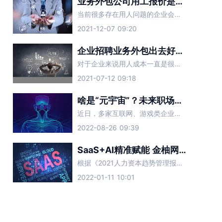
业务外包公司用工报价是多少？
当前很多存在用人问题的企业会采取业务外包的形式，这样能有效缓解用人难题，还可以帮企业节省不少的人力物力，当然找业务外包公司合作就会产生相应费用，这也是很多企业们比较关心的事。
2021-12-07 09:20
企业招聘业务外包出去好吗？
对于企业来说用人成本一直是很难解决的问题，如果单独找人来做招聘业务可以说是费时费力，因此大多数企业会直接找第三方人力资源公司合作，这就是我们所说的招聘业务外包服务，这样就会有企业担心靠不靠谱，下面让金
2021-07-12 09:18
啥是“元宇宙”？未来职场新的智能招聘趋势？
近日，多家互联网、游戏类企业透露，计划在近期扩大元宇宙人才招聘规模。薪资方面，业内人士称，普遍应届生的年薪能达到40万-50万元左右，10年经验的资深工程师年薪约为100万-200万元。在大厂屡屡
2022-08-26 09:39
SaaS+AI精准赋能 金柚网助力企业全面提高招聘效率
根据《2021人力资本趋势管理报告》显示，以大数据为核心要素的数字力量正在成为企业人力资源管理的底层支撑，且各种新形态产品层出不穷
2022-01-11 10:01