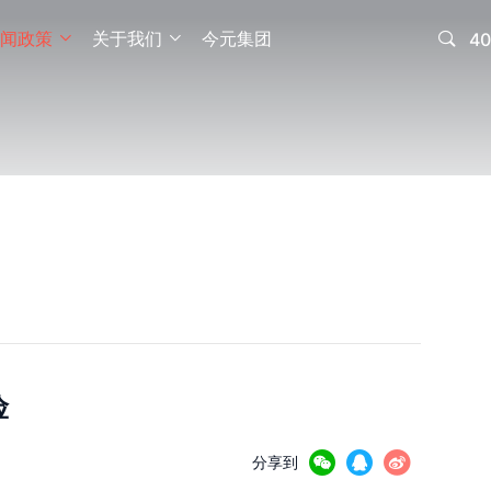
闻政策
关于我们
今元集团

40


险



分享到