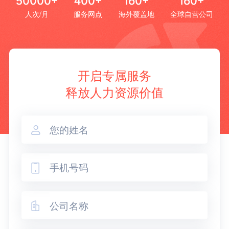
50000+
400+
160+
160+
人次/月
服务网点
海外覆盖地
全球自营公司
开启专属服务
释放人力资源价值


