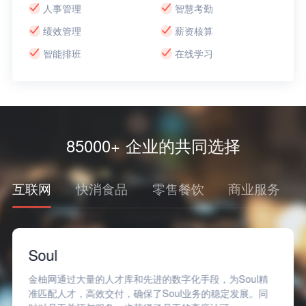
人事管理
智慧考勤
绩效管理
薪资核算
智能排班
在线学习
85000+ 企业的共同选择
互联网
快消食品
零售餐饮
商业服务
Soul
金柚网通过大量的人才库和先进的数字化手段，为Soul精
准匹配人才，高效交付，确保了Soul业务的稳定发展。同