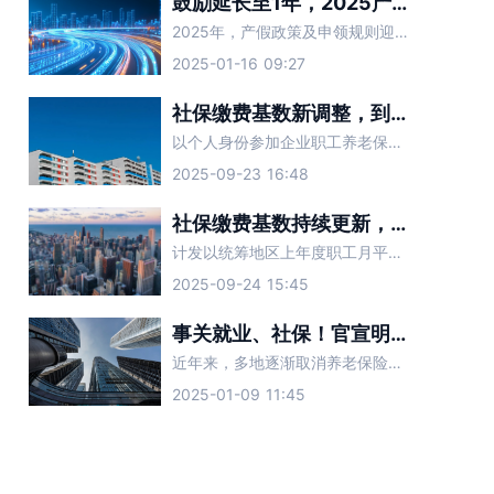
鼓励延长至1年，2025产假最新规定！
2025年，产假政策及申领规则迎来了哪些新变化？一起来看。
2025-01-16 09:27
社保缴费基数新调整，到手工资有变！
以个人身份参加企业职工养老保险的个体工商户和灵活就业人员，可在缴费基数上下限范围内选择适当的缴费基数，按月、按季、按半年、按年缴纳企业职工基本养老保险费。灵活就业人员参加职工医保（生育保险）统一以缴费
2025-09-23 16:48
社保缴费基数持续更新，又有这些地区新公布！
计发以统筹地区上年度职工月平均工资为基数的相关工伤保险待遇、计算当年职工养老保险月缴费工资指数时，以7506元为基数。
2025-09-24 15:45
事关就业、社保！官宣明确：全面取消→
近年来，多地逐渐取消养老保险等社会保险参保户籍限制。1月7日，国家发展改革委明确全面取消在就业地参保户籍限制，为越来越多的劳动者提供便利。 那么，如何在非户籍地缴纳社保？参保地与户籍地不一致，在哪领
2025-01-09 11:45