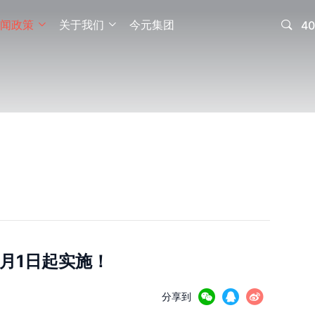
闻政策
关于我们
今元集团

40


月1日起实施！



分享到