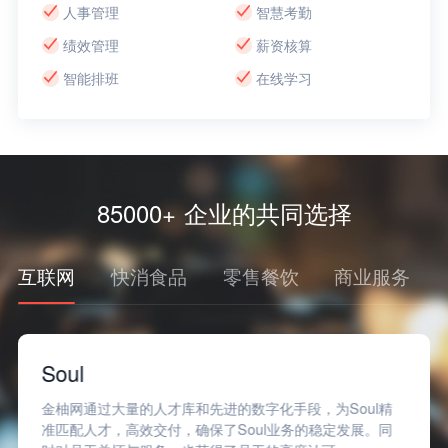
人事管理
智慧考勤
绩效管理
薪资核算
智能排班
在线学习
85000+ 企业的共同选择
互联网
快消食品
零售餐饮
商业服务
Soul
金柚网通过大量的人才库和先进的数字化手段，为Soul精
准匹配人才，高效交付，确保了Soul业务的稳定发展。同