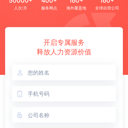
50000+
400+
160+
160+
人次/月
服务网点
海外覆盖地
全球自营公司
开启专属服务
释放人力资源价值


