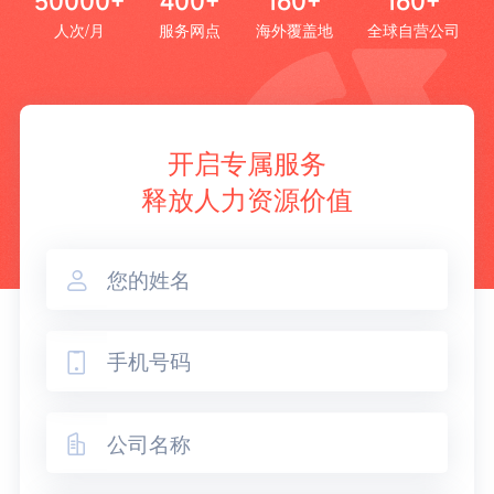
50000+
400+
160+
160+
人次/月
服务网点
海外覆盖地
全球自营公司
开启专属服务
释放人力资源价值


