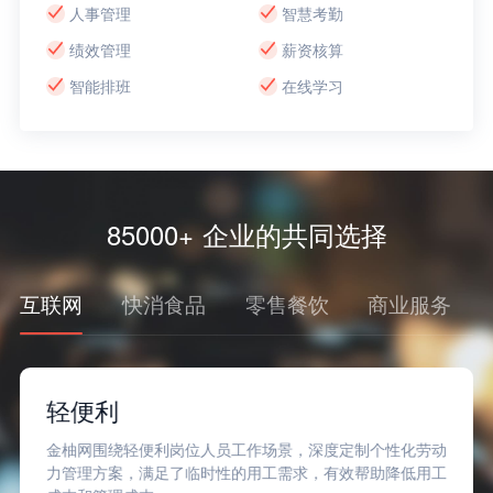
人事管理
智慧考勤
绩效管理
薪资核算
智能排班
在线学习
85000+ 企业的共同选择
互联网
快消食品
零售餐饮
商业服务
轻便利
金柚网围绕轻便利岗位人员工作场景，深度定制个性化劳动
力管理方案，满足了临时性的用工需求，有效帮助降低用工