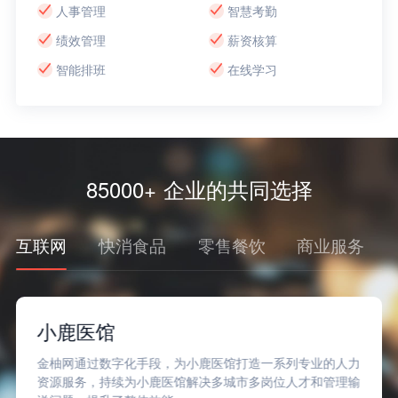
人事管理
智慧考勤
绩效管理
薪资核算
智能排班
在线学习
85000+ 企业的共同选择
互联网
快消食品
零售餐饮
商业服务
小鹿医馆
金柚网通过数字化手段，为小鹿医馆打造一系列专业的人力
资源服务，持续为小鹿医馆解决多城市多岗位人才和管理输