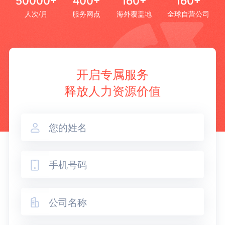
50000+
400+
160+
160+
人次/月
服务网点
海外覆盖地
全球自营公司
开启专属服务
释放人力资源价值


