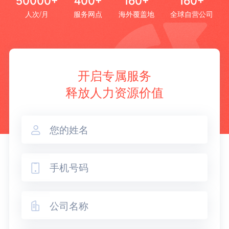
50000+
400+
160+
160+
人次/月
服务网点
海外覆盖地
全球自营公司
开启专属服务
释放人力资源价值


