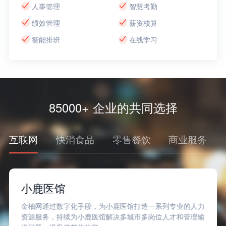
人事管理
智慧考勤
绩效管理
薪资核算
智能排班
在线学习
85000+ 企业的共同选择
互联网
快消食品
零售餐饮
商业服务
小鹿医馆
金柚网通过数字化手段，为小鹿医馆打造一系列专业的人力
资源服务，持续为小鹿医馆解决多城市多岗位人才和管理输