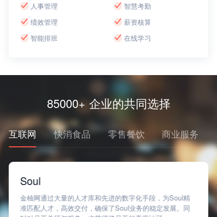
人事管理
智慧考勤
绩效管理
薪资核算
智能排班
在线学习
85000+ 企业的共同选择
互联网
快消食品
零售餐饮
商业服务
Soul
金柚网通过大量的人才库和先进的数字化手段，为Soul精
准匹配人才，高效交付，确保了Soul业务的稳定发展。同