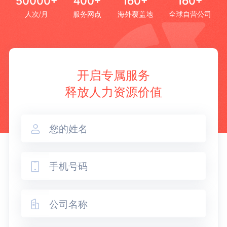
50000+
400+
160+
160+
人次/月
服务网点
海外覆盖地
全球自营公司
开启专属服务
释放人力资源价值


