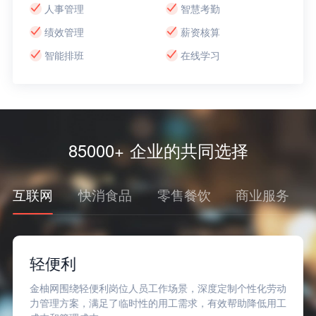
人事管理
智慧考勤
绩效管理
薪资核算
智能排班
在线学习
85000+ 企业的共同选择
互联网
快消食品
零售餐饮
商业服务
轻便利
金柚网围绕轻便利岗位人员工作场景，深度定制个性化劳动
力管理方案，满足了临时性的用工需求，有效帮助降低用工