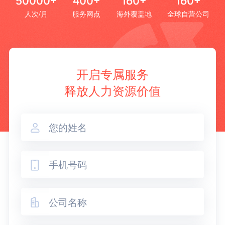
50000+
400+
160+
160+
人次/月
服务网点
海外覆盖地
全球自营公司
开启专属服务
释放人力资源价值


