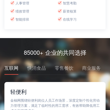
人事管理
智慧考勤
绩效管理
薪资核算
智能排班
在线学习
85000+ 企业的共同选择
互联网
快消食品
零售餐饮
商业服务
轻便利
金柚网围绕轻便利岗位人员工作场景，深度定制个性化劳动
力管理方案，满足了临时性的用工需求，有效帮助降低用工