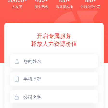
50000+
400+
160+
160+
人次/月
服务网点
海外覆盖地
全球自营公司
开启专属服务
释放人力资源价值


