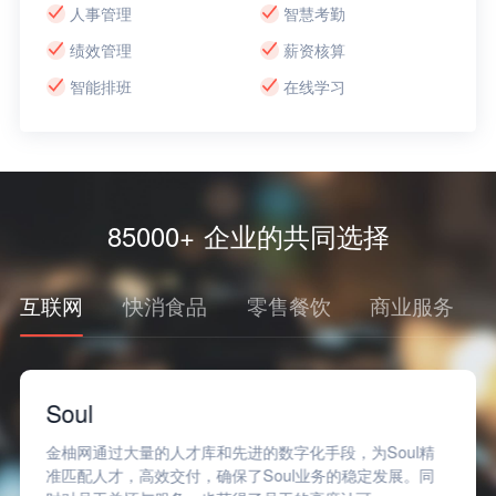
人事管理
智慧考勤
绩效管理
薪资核算
智能排班
在线学习
85000+ 企业的共同选择
互联网
快消食品
零售餐饮
商业服务
Soul
金柚网通过大量的人才库和先进的数字化手段，为Soul精
准匹配人才，高效交付，确保了Soul业务的稳定发展。同