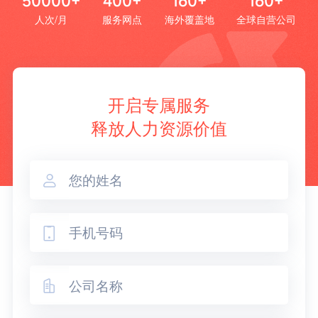
50000+
400+
160+
160+
人次/月
服务网点
海外覆盖地
全球自营公司
开启专属服务
释放人力资源价值


