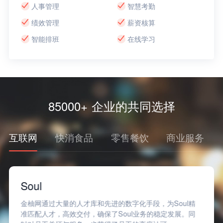
人事管理
智慧考勤
绩效管理
薪资核算
智能排班
在线学习
85000+ 企业的共同选择
互联网
快消食品
零售餐饮
商业服务
Soul
金柚网通过大量的人才库和先进的数字化手段，为Soul精
准匹配人才，高效交付，确保了Soul业务的稳定发展。同