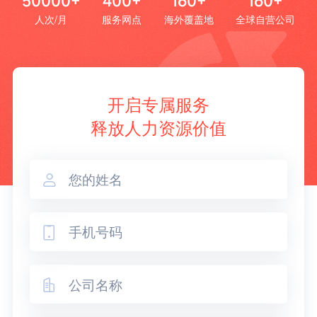
50000+
400+
160+
160+
人次/月
服务网点
海外覆盖地
全球自营公司
开启专属服务
释放人力资源价值


