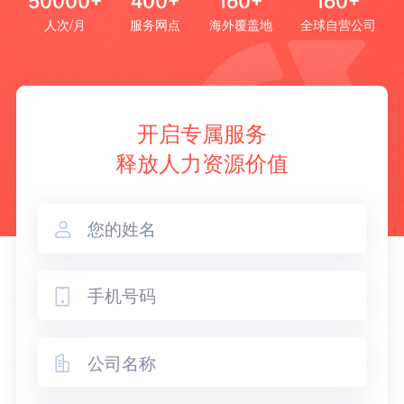
50000+
400+
160+
160+
人次/月
服务网点
海外覆盖地
全球自营公司
开启专属服务
释放人力资源价值


