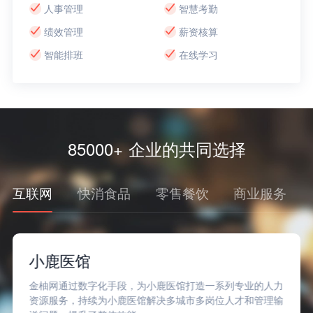
人事管理
智慧考勤
绩效管理
薪资核算
智能排班
在线学习
85000+ 企业的共同选择
互联网
快消食品
零售餐饮
商业服务
小鹿医馆
金柚网通过数字化手段，为小鹿医馆打造一系列专业的人力
资源服务，持续为小鹿医馆解决多城市多岗位人才和管理输