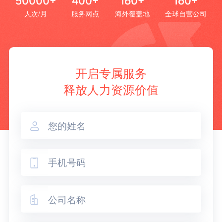
50000+
400+
160+
160+
人次/月
服务网点
海外覆盖地
全球自营公司
开启专属服务
释放人力资源价值


