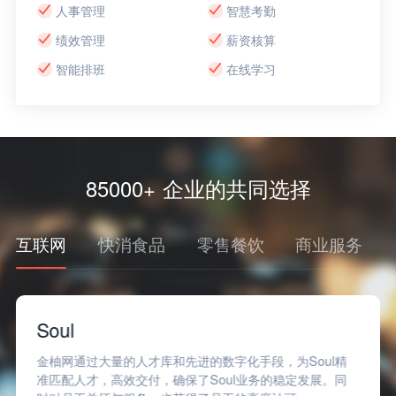
人事管理
智慧考勤
绩效管理
薪资核算
智能排班
在线学习
85000+ 企业的共同选择
互联网
快消食品
零售餐饮
商业服务
Soul
金柚网通过大量的人才库和先进的数字化手段，为Soul精
准匹配人才，高效交付，确保了Soul业务的稳定发展。同