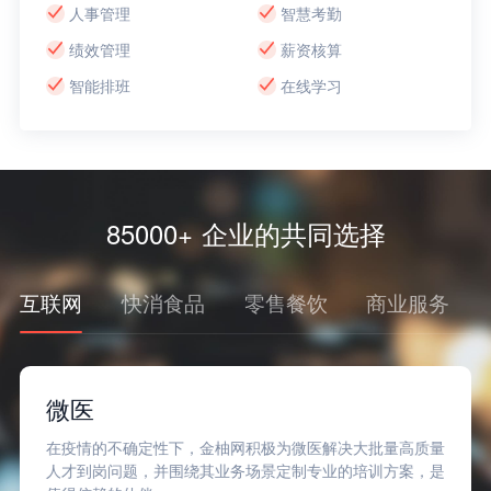
人事管理
智慧考勤
绩效管理
薪资核算
智能排班
在线学习
85000+ 企业的共同选择
互联网
快消食品
零售餐饮
商业服务
微医
在疫情的不确定性下，金柚网积极为微医解决大批量高质量
人才到岗问题，并围绕其业务场景定制专业的培训方案，是