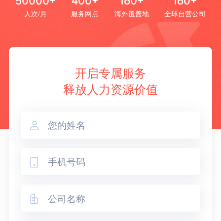
50000+
400+
160+
160+
人次/月
服务网点
海外覆盖地
全球自营公司
开启专属服务
释放人力资源价值


