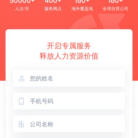
50000+
400+
160+
160+
人次/月
服务网点
海外覆盖地
全球自营公司
开启专属服务
释放人力资源价值


