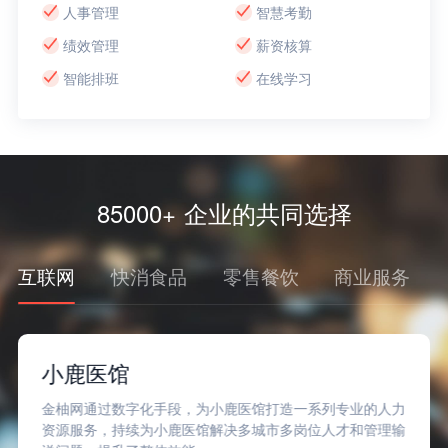
人事管理
智慧考勤
绩效管理
薪资核算
智能排班
在线学习
85000+ 企业的共同选择
互联网
快消食品
零售餐饮
商业服务
小鹿医馆
金柚网通过数字化手段，为小鹿医馆打造一系列专业的人力
资源服务，持续为小鹿医馆解决多城市多岗位人才和管理输