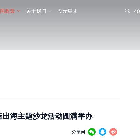
闻政策
关于我们
今元集团

40


造出海主题沙龙活动圆满举办



分享到