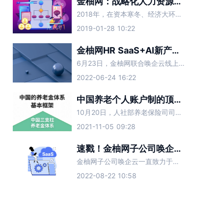
金柚网：战略化人力资源管理驱动企业发展，增强核心竞争力
2018年，在资本寒冬、经济大环境的冲击下，整个互联网创业和投资都如履薄冰，创业者们的压力与日俱增，企业战略不断调整、业务转变。
2019-01-28 10:22
金柚网HR SaaS+AI新产品：梧桐范式，人才招聘与用工管理的一站式解决方案
6月23日，金柚网联合唤企云线上举办2022新产品发布会暨数字化助力上海企业复工复产行动。金柚网正式发布具有招聘和劳动力管理能力的服务型HR SaaS+AI新产品——梧桐范式
2022-06-24 16:22
中国养老个人账户制的顶层设计借鉴——美国401(k)计划全息解析
10月20日，人社部养老保险司司长聂明隽在2021年金融街论坛年会上提出
2021-11-05 09:28
速戳！金柚网子公司唤企云劳动力管理SaaS一大波新功能上线
金柚网子公司唤企云一直致力于为企业提供一站式HR SaaS服务，涵盖智能排班、人事管理、智慧考勤、算薪发薪、企业培训等业务，为持续提升唤企云的使用体验，在基于产品自身发展以及汇集众多核心需求后
2022-08-22 10:58