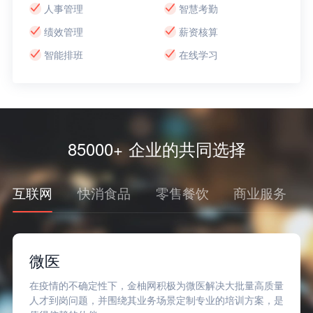
人事管理
智慧考勤
绩效管理
薪资核算
智能排班
在线学习
85000+ 企业的共同选择
互联网
快消食品
零售餐饮
商业服务
微医
在疫情的不确定性下，金柚网积极为微医解决大批量高质量
人才到岗问题，并围绕其业务场景定制专业的培训方案，是