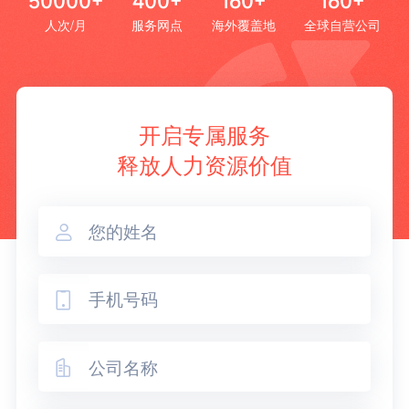
50000+
400+
160+
160+
人次/月
服务网点
海外覆盖地
全球自营公司
开启专属服务
释放人力资源价值


