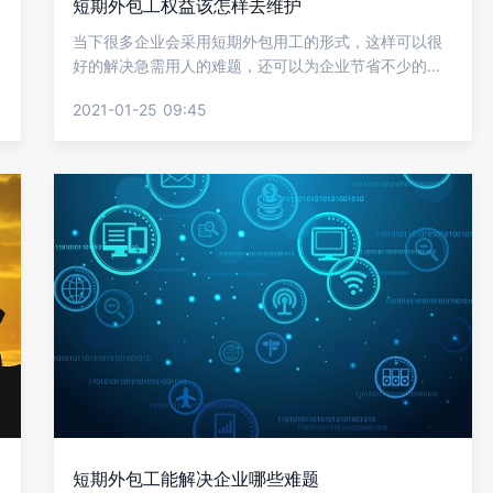
短期外包工权益该怎样去维护
当下很多企业会采用短期外包用工的形式，这样可以很
好的解决急需用人的难题，还可以为企业节省不少的人
力成本，但会有不少短期外包工遇到不正规的企业被坑
2021-01-25 09:45
害，因此外包工很有必要了解自身权益的维护，下面就
让金柚网来给我们介绍短期外包工权益该怎样去维护?
短期外包工能解决企业哪些难题