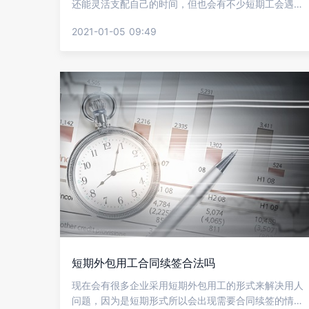
还能灵活支配自己的时间，但也会有不少短期工会遇到
被拖欠工资的情况，这是让大家都比较头疼的问题，相
2021-01-05 09:49
比大家也是都想知道做短期工被拖欠工资该怎么办?下面
就让金柚网给大家支支招!
短期外包用工合同续签合法吗
现在会有很多企业采用短期外包用工的形式来解决用人
问题，因为是短期形式所以会出现需要合同续签的情