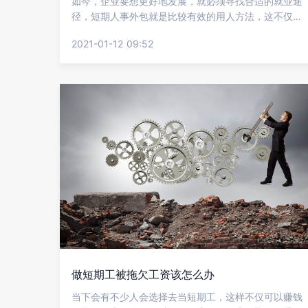
如今，企业要想更好地发展，就必须寻找合适的就业途
径，短期人事外包就是比较有效的用人方法，这不仅将
使企业能够更好地发展，而且使人力资源管理中的琐
2021-01-12 09:52
碎、复杂和专业的人事工作成为公司的专业代理。当然
这过程中也是需要注意的，下面就让金柚网来介绍短期
人事外包服务要注意什么?
做短期工被拖欠工资该怎么办
当下会有不少人会选择去当短期工，这样不仅可以赚钱