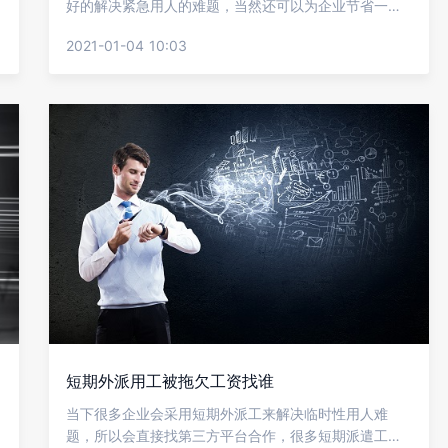
好的解决紧急用人的难题，当然还可以为企业节省一部
分人力成本，那么短期外包工到企业工作就要涉及考勤
2021-01-04 10:03
的工作，很多企业不知道这个具体要怎么做，下面就让
金柚网来给大家介绍短期外包工考勤该怎么做?
短期外派用工被拖欠工资找谁
当下很多企业会采用短期外派工来解决临时性用人难
题，所以会直接找第三方平台合作，很多短期派遣工在