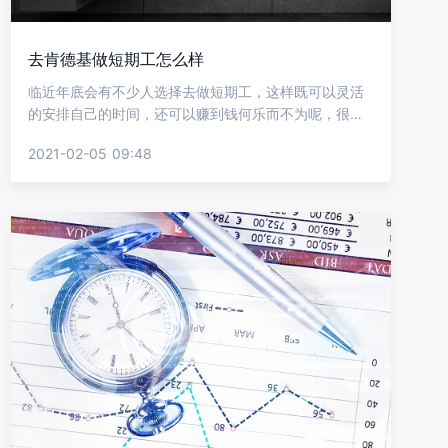
去肯德基做短期工怎么样
临近年底会有不少人选择去做短期工，这样既可以灵活
的安排自己的时间，还可以赚到钱何乐而不为呢，很多
人会想去肯德基做短期工，但是又不知道自己能不去?去
2021-02-05 09:48
肯德基做短期工累不累?这些都是大家比较关心的，下面
就让金柚网来给我们介绍去肯德基做短期工怎么样?