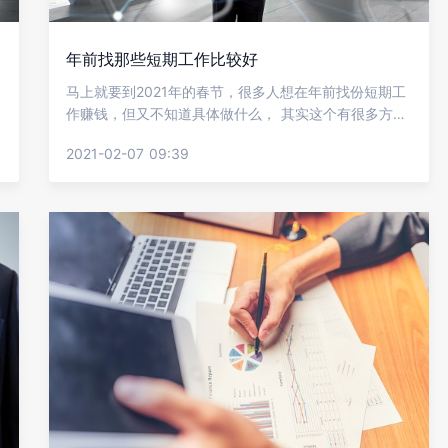
年前找那些短期工作比较好
马上就要到2021年的春节，很多人想在年前找份短期工
作赚钱，但又不知道具体做什么， 其实这个有很多方面
的选择，但还是先看自己比较适合那些岗位，之后再去
2021-02-07 09:39
进行分类筛选比较好，下面让金柚网来给我们详细的介
绍一下年前找那些短期工作比较好?