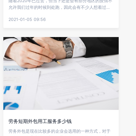
随着2020年已过去，但当下还是会有部分地区的疫情不
允许我们过年的时候到处跑，因此会有不少人想着过年
如果不能回家是不是可以找点短期工作，这样还能小赚
2021-01-05 09:56
一笔，但又不知道要找什么样的短期工作，下面就让金
柚网来给我们介绍过年不回家找什么短期工作好?
劳务短期外包用工服务多少钱
劳务外包是现在比较多的企业会选用的一种方式，对于