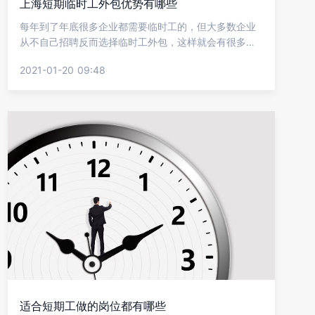
上海短期临时工外包优势有哪些
每年到了年底很多企业都需要临时工的，但大多数企业
从不自己招聘反而选择临时工外包，这样就会有很多企
业比较关心采用这样的形式好不好?所招来的员工质量怎
2021-01-20 09:48
么样?让金柚网详细介绍上海短期工人外包的优点。
适合短期工做的岗位都有哪些