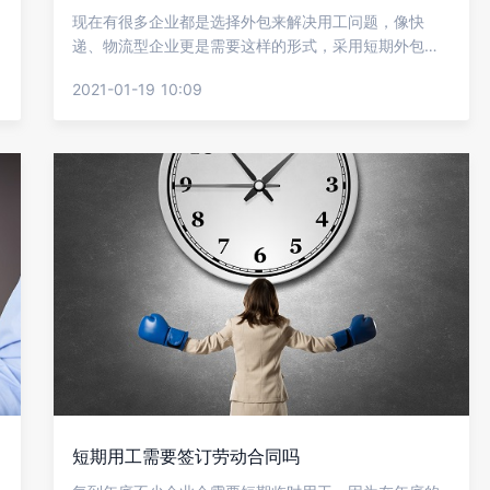
现在有很多企业都是选择外包来解决用工问题，像快
递、物流型企业更是需要这样的形式，采用短期外包用
工能有效的助力企业发展，还能一定程度上节省企业用
2021-01-19 10:09
人成本，当然不少企业还会遇到其他方面的问题，下面
就让金柚网来介绍短期外包工能解决企业哪些难题?
短期用工需要签订劳动合同吗