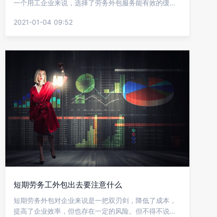
一个用工企业来说，选择了劳务外包服务能有效的缓解
企业用工难题，还能帮助企业降低用人成本，当然大家
2021-01-04 09:52
还是对于费用方面是比较关心的，下面就让金柚网来给
我们介绍劳务短期外包用工服务多少钱?
短期劳务工外包出去要注意什么
短期劳务外包对企业来说是一把双刃剑，降低了成本，
提高了企业效率，但也存在一定的风险。但不得不说这