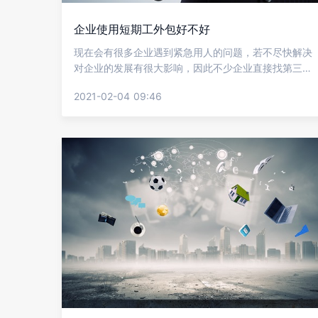
企业使用短期工外包好不好
现在会有很多企业遇到紧急用人的问题，若不尽快解决
对企业的发展有很大影响，因此不少企业直接找第三方
平台合作，采用短期工外包的用工形式，但不少企业之
2021-02-04 09:46
前可能没接触过这样的方式，不知道效果好不好，下面
就让金柚网来给我们介绍企业使用短期工外包好不好?