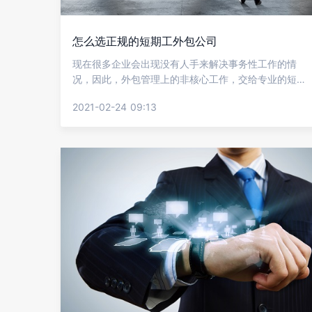
怎么选正规的短期工外包公司
现在很多企业会出现没有人手来解决事务性工作的情
况，因此，外包管理上的非核心工作，交给专业的短期
劳动外包公司处理，尽快提高企业工作效率，节约成
2021-02-24 09:13
本。但现在有很多这样的短期工外包公司，那么怎么选
正规的短期工外包公司?看看金柚网怎么说。