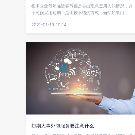
很多企业每年临近春节都是会出现急需用人的情况，这
个时候采用短期工是比较不错的方式，当然如果用工量
不大的情况下企业也可以自行招工，但很多时候所需员
2021-01-19 10:14
工人数较多，这是让很多企业都比较头疼的，下面就让
金柚网来给大家说说企业如何快速招到短期工?
短期人事外包服务要注意什么