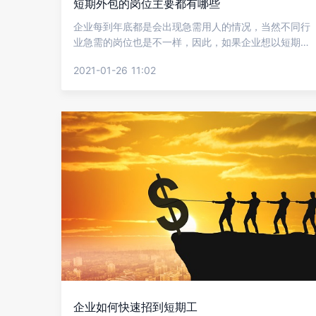
短期外包的岗位主要都有哪些
企业每到年底都是会出现急需用人的情况，当然不同行
业急需的岗位也是不一样，因此，如果企业想以短期外
包的雇佣形式区分具体的职场进行判断，让金柚网给我
2021-01-26 11:02
们详细介绍一下短期外包职位。
企业如何快速招到短期工