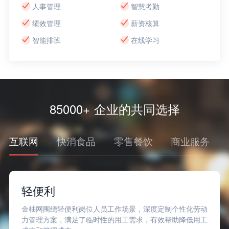
人事管理
智慧考勤
绩效管理
薪资核算
智能排班
在线学习
85000+ 企业的共同选择
互联网
快消食品
零售餐饮
商业服务
轻便利
金柚网围绕轻便利岗位人员工作场景，深度定制个性化劳动
力管理方案，满足了临时性的用工需求，有效帮助降低用工