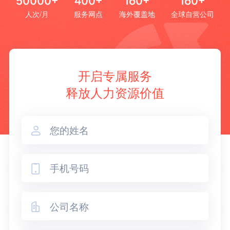
50000+
400+
160+
160+
人次/月
服务网点
海外覆盖地
全球自营公司
开启专属服务
释放人力资源价值


