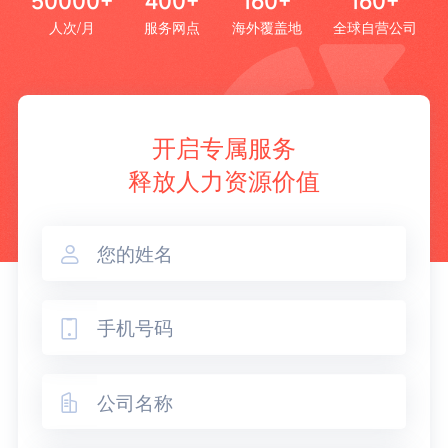
50000+
400+
160+
160+
人次/月
服务网点
海外覆盖地
全球自营公司
开启专属服务
释放人力资源价值


