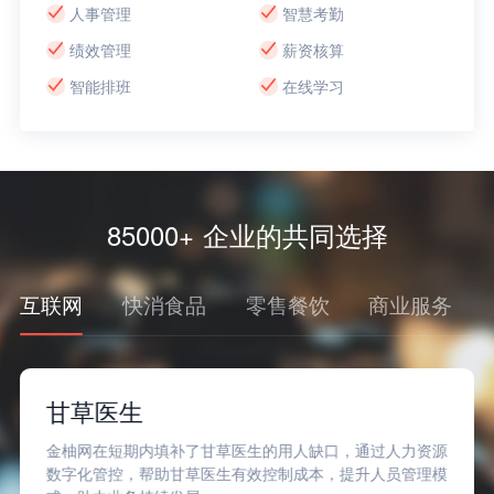
人事管理
智慧考勤
绩效管理
薪资核算
智能排班
在线学习
85000+ 企业的共同选择
互联网
快消食品
零售餐饮
商业服务
甘草医生
金柚网在短期内填补了甘草医生的用人缺口，通过人力资源
数字化管控，帮助甘草医生有效控制成本，提升人员管理模