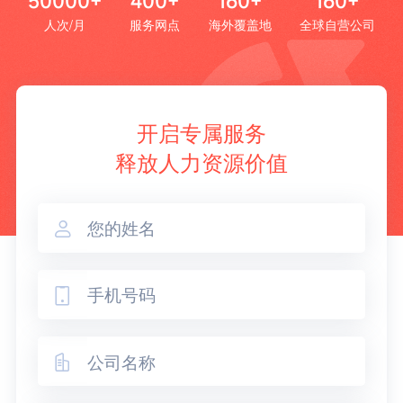
50000+
400+
160+
160+
人次/月
服务网点
海外覆盖地
全球自营公司
开启专属服务
释放人力资源价值


