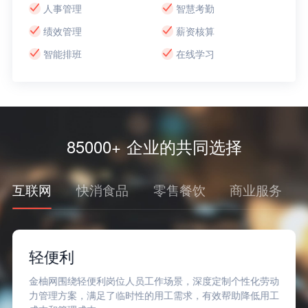
人事管理
智慧考勤
绩效管理
薪资核算
智能排班
在线学习
85000+ 企业的共同选择
互联网
快消食品
零售餐饮
商业服务
轻便利
金柚网围绕轻便利岗位人员工作场景，深度定制个性化劳动
力管理方案，满足了临时性的用工需求，有效帮助降低用工