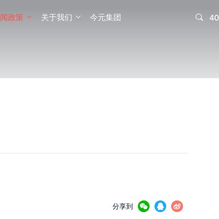
闻政策
关于我们
今元集团

40





分享到