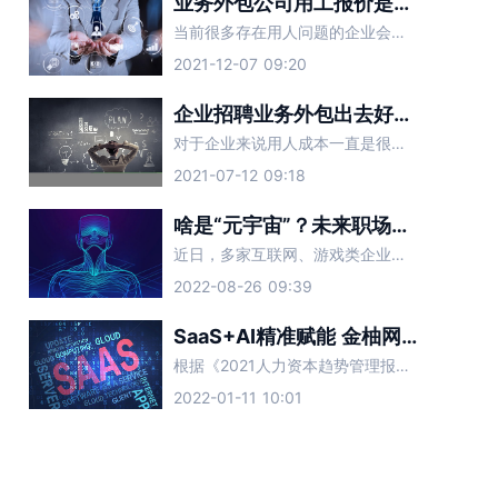
业务外包公司用工报价是多少？
当前很多存在用人问题的企业会采取业务外包的形式，这样能有效缓解用人难题，还可以帮企业节省不少的人力物力，当然找业务外包公司合作就会产生相应费用，这也是很多企业们比较关心的事。
2021-12-07 09:20
企业招聘业务外包出去好吗？
对于企业来说用人成本一直是很难解决的问题，如果单独找人来做招聘业务可以说是费时费力，因此大多数企业会直接找第三方人力资源公司合作，这就是我们所说的招聘业务外包服务，这样就会有企业担心靠不靠谱，下面让金
2021-07-12 09:18
啥是“元宇宙”？未来职场新的智能招聘趋势？
近日，多家互联网、游戏类企业透露，计划在近期扩大元宇宙人才招聘规模。薪资方面，业内人士称，普遍应届生的年薪能达到40万-50万元左右，10年经验的资深工程师年薪约为100万-200万元。在大厂屡屡
2022-08-26 09:39
SaaS+AI精准赋能 金柚网助力企业全面提高招聘效率
根据《2021人力资本趋势管理报告》显示，以大数据为核心要素的数字力量正在成为企业人力资源管理的底层支撑，且各种新形态产品层出不穷
2022-01-11 10:01