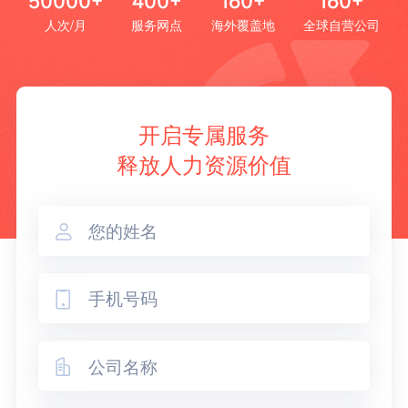
50000+
400+
160+
160+
人次/月
服务网点
海外覆盖地
全球自营公司
开启专属服务
释放人力资源价值


