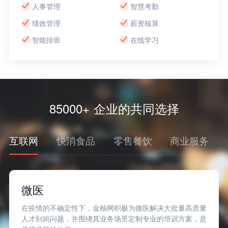
人事管理
智慧考勤
绩效管理
薪资核算
智能排班
在线学习
85000+ 企业的共同选择
互联网
快消食品
零售餐饮
商业服务
微医
在疫情的不确定性下，金柚网积极为微医解决大批量高质量
人才到岗问题，并围绕其业务场景定制专业的培训方案，是