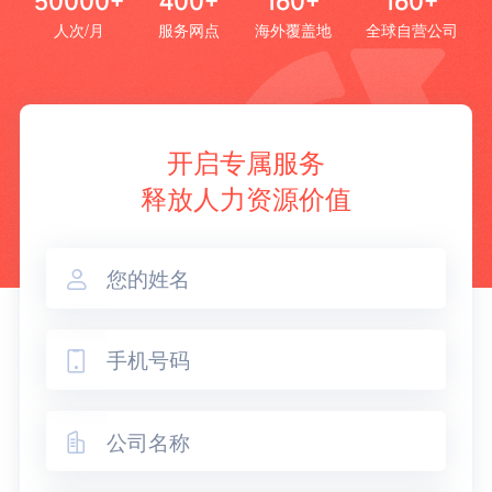
50000+
400+
160+
160+
人次/月
服务网点
海外覆盖地
全球自营公司
开启专属服务
释放人力资源价值


