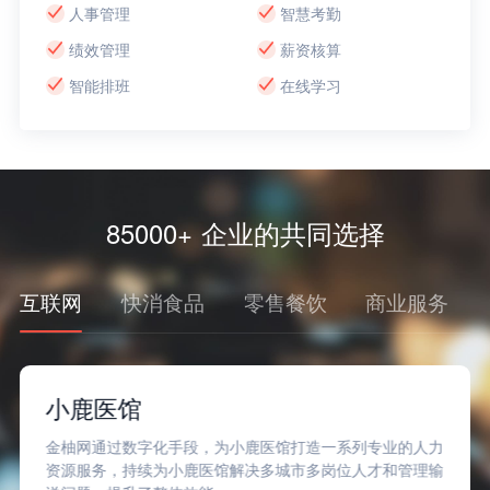
人事管理
智慧考勤
绩效管理
薪资核算
智能排班
在线学习
85000+ 企业的共同选择
互联网
快消食品
零售餐饮
商业服务
小鹿医馆
金柚网通过数字化手段，为小鹿医馆打造一系列专业的人力
资源服务，持续为小鹿医馆解决多城市多岗位人才和管理输