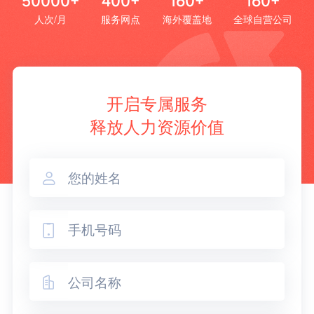
50000+
400+
160+
160+
人次/月
服务网点
海外覆盖地
全球自营公司
开启专属服务
释放人力资源价值


