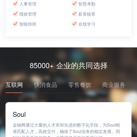
人事管理
智慧考勤
绩效管理
薪资核算
智能排班
在线学习
85000+ 企业的共同选择
互联网
快消食品
零售餐饮
商业服务
Soul
金柚网通过大量的人才库和先进的数字化手段，为Soul精
准匹配人才，高效交付，确保了Soul业务的稳定发展。同