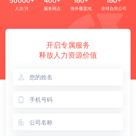
50000+
400+
160+
160+
人次/月
服务网点
海外覆盖地
全球自营公司
开启专属服务
释放人力资源价值


