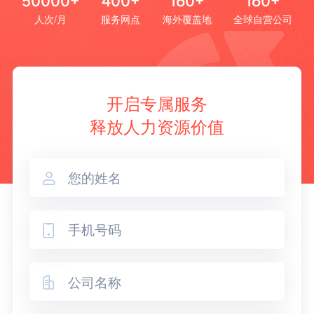
50000+
400+
160+
160+
人次/月
服务网点
海外覆盖地
全球自营公司
开启专属服务
释放人力资源价值


