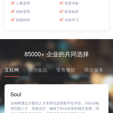
人事管理
智慧考勤
绩效管理
薪资核算
智能排班
在线学习
85000+ 企业的共同选择
互联网
快消食品
零售餐饮
商业服务
Soul
金柚网通过大量的人才库和先进的数字化手段，为Soul精
准匹配人才，高效交付，确保了Soul业务的稳定发展。同