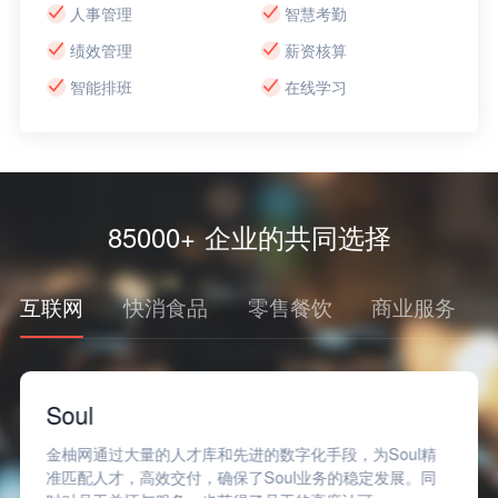
人事管理
智慧考勤
绩效管理
薪资核算
智能排班
在线学习
85000+ 企业的共同选择
互联网
快消食品
零售餐饮
商业服务
Soul
金柚网通过大量的人才库和先进的数字化手段，为Soul精
准匹配人才，高效交付，确保了Soul业务的稳定发展。同