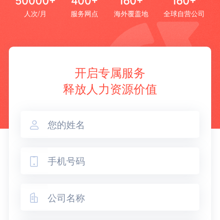
50000+
400+
160+
160+
人次/月
服务网点
海外覆盖地
全球自营公司
开启专属服务
释放人力资源价值


