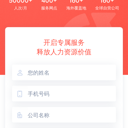
50000+
400+
160+
160+
人次/月
服务网点
海外覆盖地
全球自营公司
开启专属服务
释放人力资源价值


