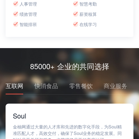
人事管理
智慧考勤
绩效管理
薪资核算
智能排班
在线学习
85000+ 企业的共同选择
互联网
快消食品
零售餐饮
商业服务
Soul
金柚网通过大量的人才库和先进的数字化手段，为Soul精
准匹配人才，高效交付，确保了Soul业务的稳定发展。同