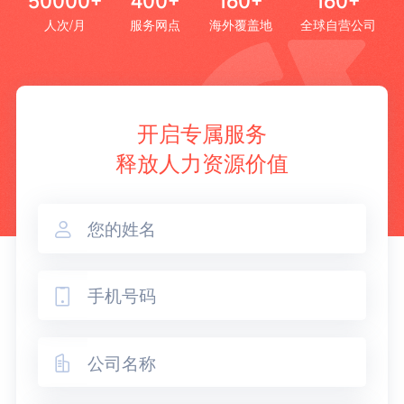
50000+
400+
160+
160+
人次/月
服务网点
海外覆盖地
全球自营公司
开启专属服务
释放人力资源价值


