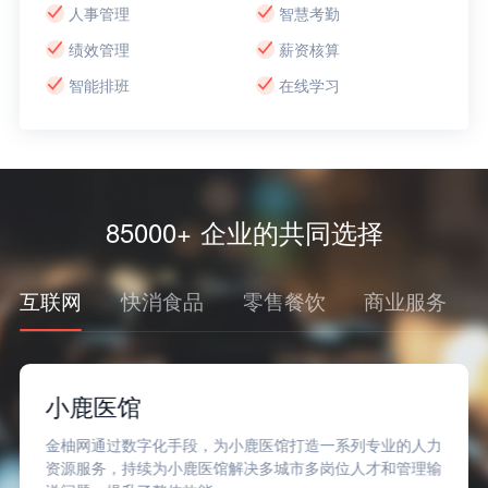
人事管理
智慧考勤
绩效管理
薪资核算
智能排班
在线学习
85000+ 企业的共同选择
互联网
快消食品
零售餐饮
商业服务
小鹿医馆
金柚网通过数字化手段，为小鹿医馆打造一系列专业的人力
资源服务，持续为小鹿医馆解决多城市多岗位人才和管理输