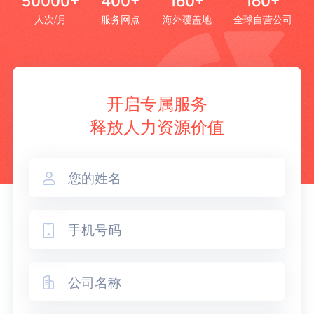
50000+
400+
160+
160+
人次/月
服务网点
海外覆盖地
全球自营公司
开启专属服务
释放人力资源价值


