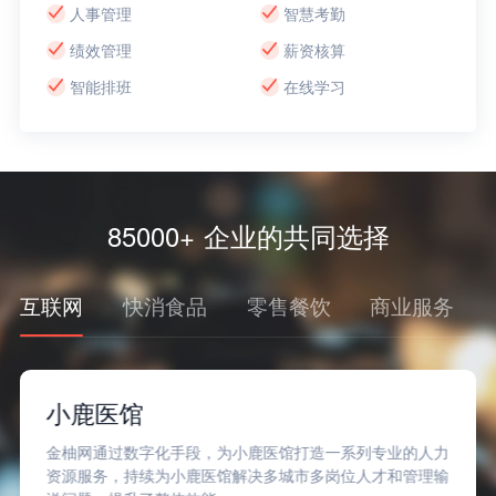
人事管理
智慧考勤
绩效管理
薪资核算
智能排班
在线学习
85000+ 企业的共同选择
互联网
快消食品
零售餐饮
商业服务
小鹿医馆
金柚网通过数字化手段，为小鹿医馆打造一系列专业的人力
资源服务，持续为小鹿医馆解决多城市多岗位人才和管理输